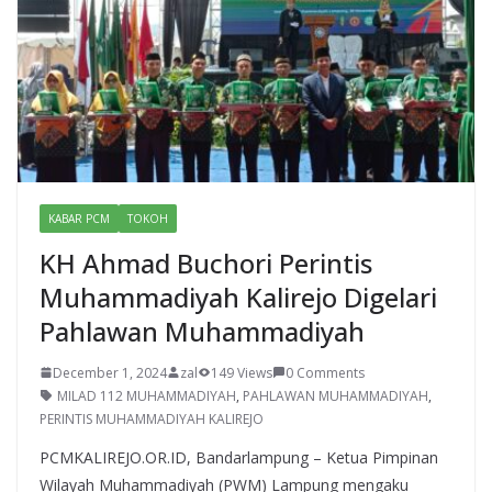
KABAR PCM
TOKOH
KH Ahmad Buchori Perintis
Muhammadiyah Kalirejo Digelari
Pahlawan Muhammadiyah
December 1, 2024
zal
149 Views
0 Comments
MILAD 112 MUHAMMADIYAH
,
PAHLAWAN MUHAMMADIYAH
,
PERINTIS MUHAMMADIYAH KALIREJO
PCMKALIREJO.OR.ID, Bandarlampung – Ketua Pimpinan
Wilayah Muhammadiyah (PWM) Lampung mengaku