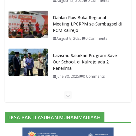
August 12, 2025
0 Comments
Dahlan Rais Buka Regional
Meeting LPCRPM se-Sumbagsel di
PCM Kalirejo
August 9, 2025
0 Comments
Lazismu Salurkan Program Save
Our School, di Kalirejo ada 2
Penerima
June 30, 2025
0 Comments
Bukan Barak Militer, Sekolah ini
Pilih Kemah untuk Bentuk Karakter
Siswanya
June 13, 2025
0 Comments
LKSA PANTI ASUHAN MUHAMMADIYAH
Purwadi, Nahkoda Baru MAM