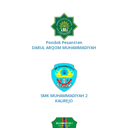
Co
m
me
nts
Purwadi, Nahkoda Baru MAM
Kalirejo Dikukuhkan Prof Sudarman
Pondok Pesantren
November 3, 2025
0 Comments
DARUL ARQOM MUHAMMADIYAH
SMK MUHAMMADIYAH 2
KALIREJO