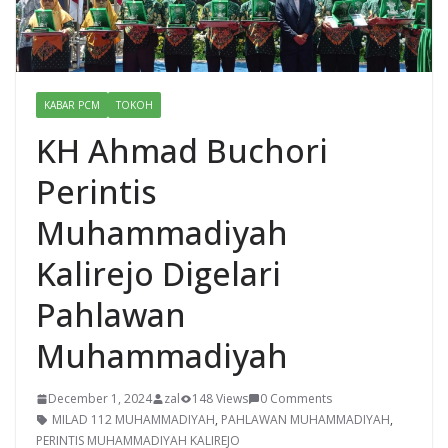
KABAR PCM
TOKOH
KH Ahmad Buchori
Perintis
Muhammadiyah
Kalirejo Digelari
Pahlawan
Muhammadiyah
December 1, 2024
zal
148 Views
0 Comments
MILAD 112 MUHAMMADIYAH
,
PAHLAWAN MUHAMMADIYAH
,
PERINTIS MUHAMMADIYAH KALIREJO