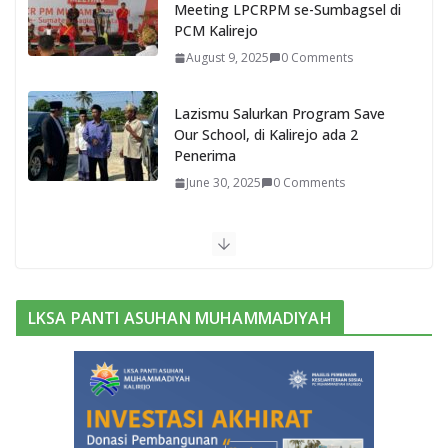
Meeting LPCRPM se-Sumbagsel di
PCM Kalirejo
August 9, 2025
0 Comments
Lazismu Salurkan Program Save
Our School, di Kalirejo ada 2
Penerima
June 30, 2025
0 Comments
Bu
kan
Bar
ak
LKSA PANTI ASUHAN MUHAMMADIYAH
Mili
ter,
Sek
ola
h
ini