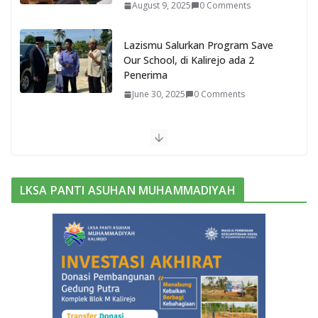
August 9, 2025
0 Comments
Lazismu Salurkan Program Save
Our School, di Kalirejo ada 2
Penerima
June 30, 2025
0 Comments
Bu
kan
Bar
ak
LKSA PANTI ASUHAN MUHAMMADIYAH
Mili
ter,
Sek
ola
h
ini
Pili
h
Ke