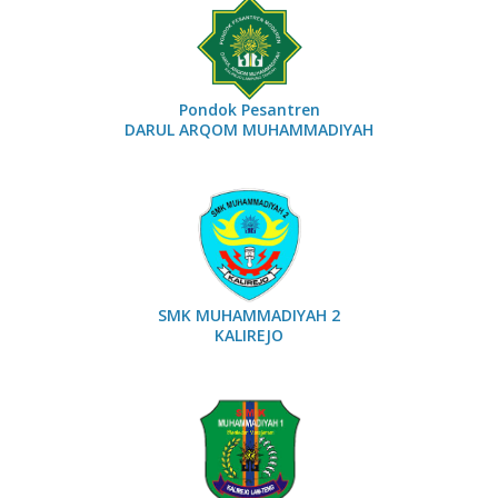
nts
Purwadi, Nahkoda Baru MAM
Kalirejo Dikukuhkan Prof Sudarman
Pondok Pesantren
November 3, 2025
0 Comments
DARUL ARQOM MUHAMMADIYAH
SMK MUHAMMADIYAH 2
KALIREJO