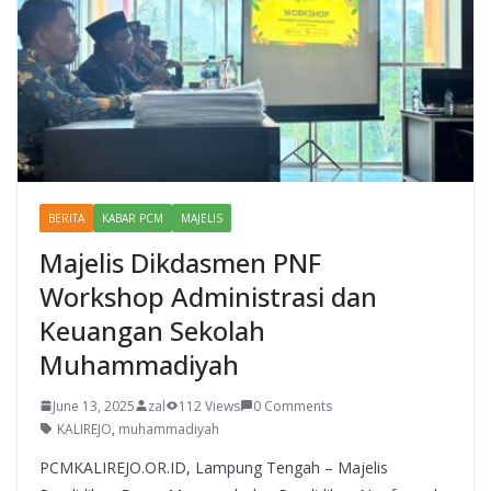
BERITA
KABAR PCM
MAJELIS
Majelis Dikdasmen PNF
Workshop Administrasi dan
Keuangan Sekolah
Muhammadiyah
June 13, 2025
zal
112 Views
0 Comments
KALIREJO
,
muhammadiyah
PCMKALIREJO.OR.ID, Lampung Tengah – Majelis