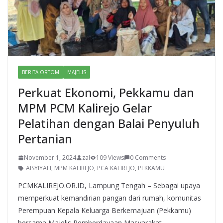
BERITA ORTOM
MAJELIS
Perkuat Ekonomi, Pekkamu dan
MPM PCM Kalirejo Gelar
Pelatihan dengan Balai Penyuluh
Pertanian
November 1, 2024
zal
109 Views
0 Comments
AISYIYAH
,
MPM KALIREJO
,
PCA KALIREJO
,
PEKKAMU
PCMKALIREJO.OR.ID, Lampung Tengah – Sebagai upaya
memperkuat kemandirian pangan dari rumah, komunitas
Perempuan Kepala Keluarga Berkemajuan (Pekkamu)
bersama Majelis Pemberdayaan Masyarakat