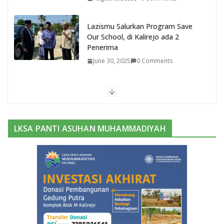
Lazismu Salurkan Program Save
Our School, di Kalirejo ada 2
Penerima
June 30, 2025
0 Comments
Bukan Barak Militer, Sekolah ini
Pilih Kemah untuk Bentuk Karakter
Siswanya
June 13, 2025
0 Comments
LKSA PANTI ASUHAN MUHAMMADIYAH
Purwadi, Nahkoda Baru MAM
Kalirejo Dikukuhkan Prof Sudarman
November 3, 2025
0 Comments