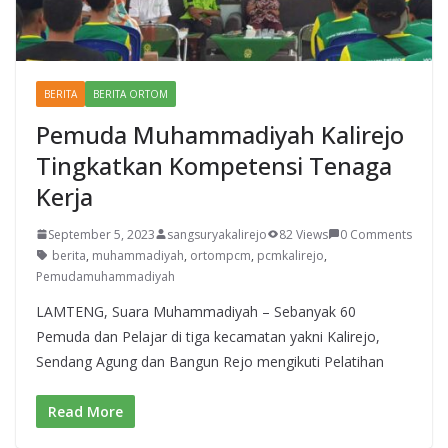
BERITA
BERITA ORTOM
Pemuda Muhammadiyah Kalirejo
Tingkatkan Kompetensi Tenaga
Kerja
September 5, 2023
sangsuryakalirejo
82 Views
0 Comments
berita
,
muhammadiyah
,
ortompcm
,
pcmkalirejo
,
Pemudamuhammadiyah
LAMTENG, Suara Muhammadiyah – Sebanyak 60
Pemuda dan Pelajar di tiga kecamatan yakni Kalirejo,
Sendang Agung dan Bangun Rejo mengikuti Pelatihan
Read More