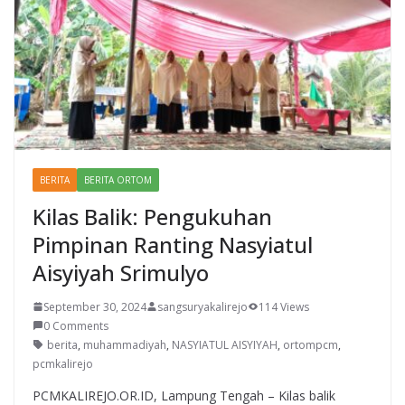
BERITA
BERITA ORTOM
Kilas Balik: Pengukuhan
Pimpinan Ranting Nasyiatul
Aisyiyah Srimulyo
September 30, 2024
sangsuryakalirejo
114 Views
0 Comments
berita
,
muhammadiyah
,
NASYIATUL AISYIYAH
,
ortompcm
,
pcmkalirejo
PCMKALIREJO.OR.ID, Lampung Tengah – Kilas balik