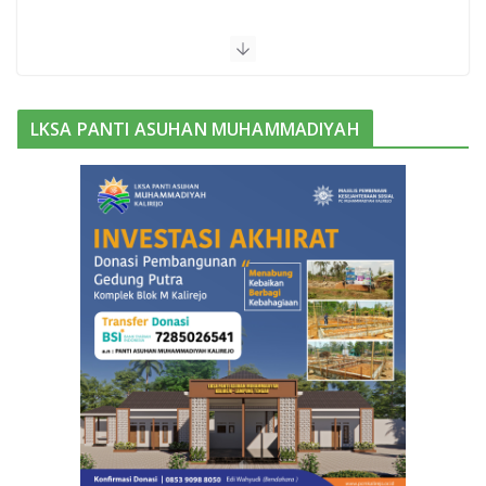
Bukan Barak Militer, Sekolah ini
Pilih Kemah untuk Bentuk Karakter
Siswanya
June 13, 2025
0 Comments
LKSA PANTI ASUHAN MUHAMMADIYAH
Purwadi, Nahkoda Baru MAM
Kalirejo Dikukuhkan Prof Sudarman
November 3, 2025
0 Comments